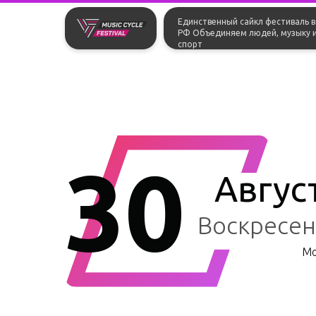
Единственный сайкл фестиваль в
РФ Объединяем людей, музыку 
спорт
30
Авгус
Воскресен
Мо