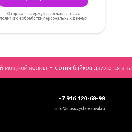
Отправляя форму вы соглашаетесь с
политикой обработки персональных данных
ой мощной волны
Сотня байков движется в та
+7 916 120-68-98
info@musiccyclefestival.ru