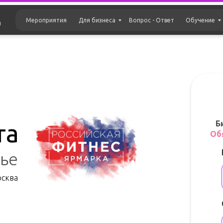
Мероприятия
Для бизнеса
Вопрос - Ответ
Обучение
и
та
Б
Об
ье
сква