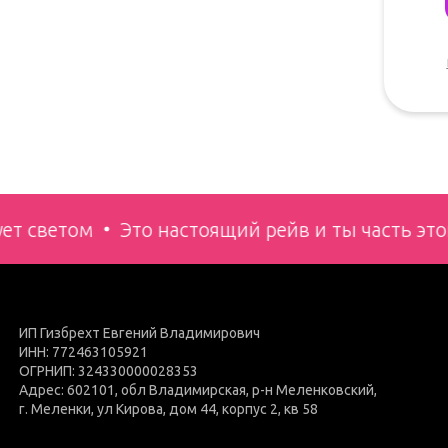
ет светом
Это настоящий рейв и ты часть эт
ИП Гизбрехт Евгений Владимирович
ИНН: 772463105921
ОГРНИП: 324330000028353
Адрес: 602101, обл Владимирская, р-н Меленковский,
г. Меленки, ул Кирова, дом 44, корпус 2, кв 58